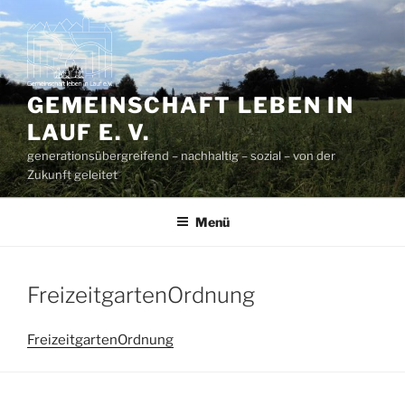
Zum
Inhalt
springen
GEMEINSCHAFT LEBEN IN
LAUF E. V.
generationsübergreifend – nachhaltig – sozial – von der
Zukunft geleitet
Menü
FreizeitgartenOrdnung
FreizeitgartenOrdnung