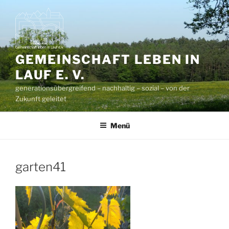
Zum
Inhalt
springen
GEMEINSCHAFT LEBEN IN
LAUF E. V.
generationsübergreifend – nachhaltig – sozial – von der
Zukunft geleitet
Menü
garten41