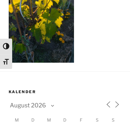
Umschalten auf hohe Kontraste
Schrift vergrößern
KALENDER
M
D
M
D
F
S
S