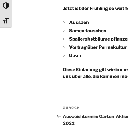
Umschalten auf hohe Kontraste
Jetzt ist der Frühling so wei
Schrift vergrößern
Aussäen
Samen tauschen
Spalierobstbäume pflanze
Vortrag über Permakultur
U.v.m
Diese Einladung gilt wie imme
uns über alle, die kommen mö
Beitragsnavigation
Vorheriger
ZURÜCK
Beitrag
Ausweichtermin: Garten-Aktion
2022