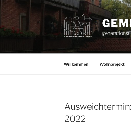
Zum
Inhalt
springen
GEME
generationsüb
Willkommen
Wohnprojekt
Ausweichtermin: 
2022