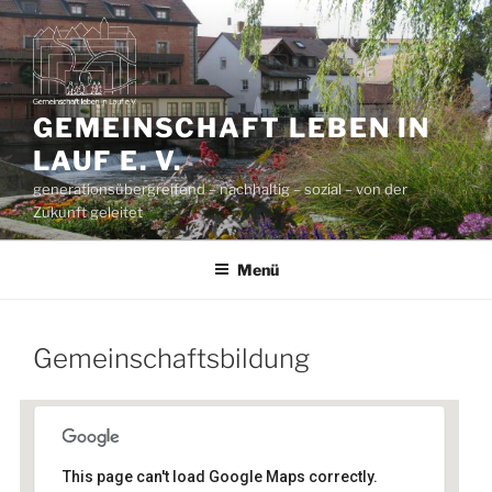
Zum
Inhalt
springen
GEMEINSCHAFT LEBEN IN
LAUF E. V.
generationsübergreifend – nachhaltig – sozial – von der
Zukunft geleitet
Menü
Gemeinschaftsbildung
This page can't load Google Maps correctly.