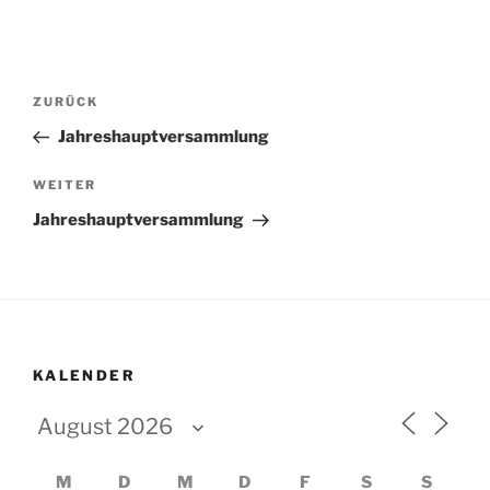
Beitragsnavigation
Vorheriger
ZURÜCK
Beitrag
Jahreshauptversammlung
Nächster
WEITER
Beitrag
Jahreshauptversammlung
KALENDER
M
D
M
D
F
S
S