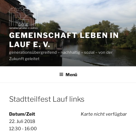
Zum
Inhalt
springen
GEMEINSCHAFT LEBEN IN
LAUF E. V.
generationsübergreifend – nachhaltig – sozial – von der
Zukunft geleitet
Menü
Stadtteilfest Lauf links
Datum/Zeit
Karte nicht verfügbar
22. Juli 2018
12:30 - 16:00