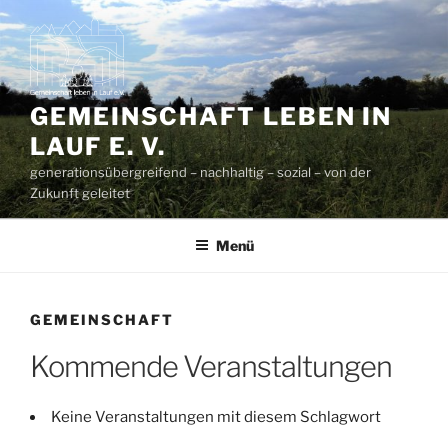
Zum
Inhalt
springen
GEMEINSCHAFT LEBEN IN
LAUF E. V.
generationsübergreifend – nachhaltig – sozial – von der
Zukunft geleitet
Menü
GEMEINSCHAFT
Kommende Veranstaltungen
Keine Veranstaltungen mit diesem Schlagwort