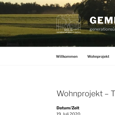
Zum
Inhalt
springen
GEME
generationsüb
Willkommen
Wohnprojekt
Wohnprojekt – Tr
Datum/Zeit
19. Juli 2020