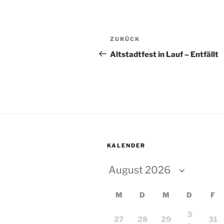
Beitragsnavigation
Vorheriger
ZURÜCK
Beitrag
Altstadtfest in Lauf – Entfällt
KALENDER
M
D
M
D
F
3
27
28
29
31