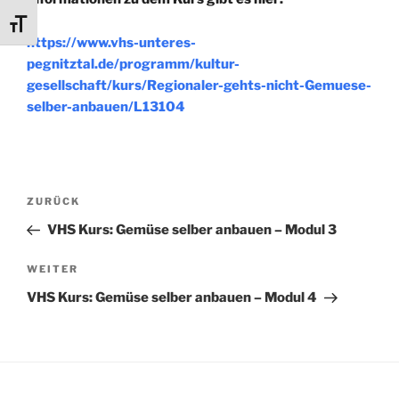
Schrift vergrößern
https://www.vhs-unteres-
pegnitztal.de/programm/kultur-
gesellschaft/kurs/Regionaler-gehts-nicht-Gemuese-
selber-anbauen/L13104
Beitragsnavigation
Vorheriger
ZURÜCK
Beitrag
VHS Kurs: Gemüse selber anbauen – Modul 3
Nächster
WEITER
Beitrag
VHS Kurs: Gemüse selber anbauen – Modul 4