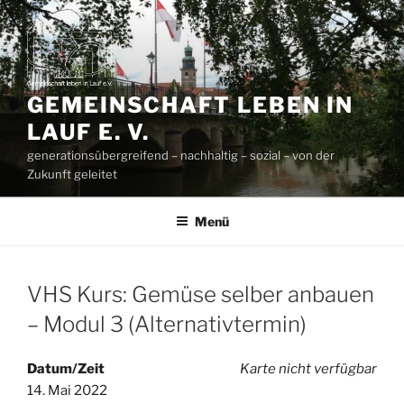
Zum
Inhalt
springen
GEMEINSCHAFT LEBEN IN
LAUF E. V.
generationsübergreifend – nachhaltig – sozial – von der
Zukunft geleitet
Menü
VHS Kurs: Gemüse selber anbauen
– Modul 3 (Alternativtermin)
Datum/Zeit
Karte nicht verfügbar
14. Mai 2022