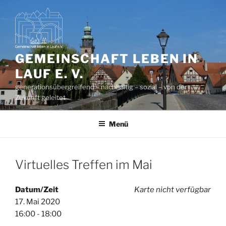
Zum
Inhalt
springen
GEMEINSCHAFT LEBEN IN
LAUF E. V.
generationsübergreifend – nachhaltig – sozial – von der
Zukunft geleitet
Menü
Virtuelles Treffen im Mai
Datum/Zeit
Karte nicht verfügbar
17. Mai 2020
16:00 - 18:00