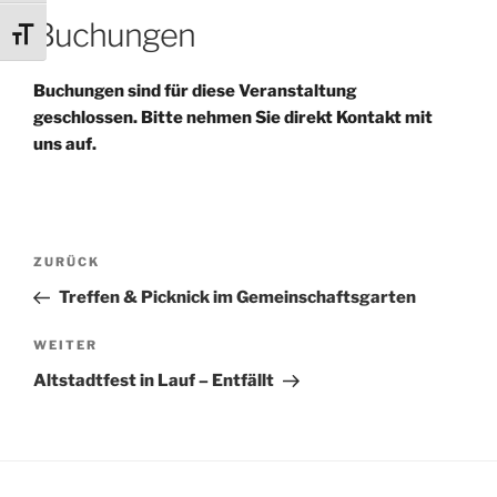
Buchungen
Schrift vergrößern
Buchungen sind für diese Veranstaltung
geschlossen. Bitte nehmen Sie direkt Kontakt mit
uns auf.
Beitragsnavigation
Vorheriger
ZURÜCK
Beitrag
Treffen & Picknick im Gemeinschaftsgarten
Nächster
WEITER
Beitrag
Altstadtfest in Lauf – Entfällt