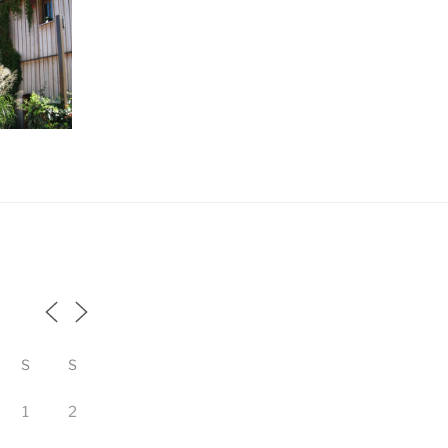
S
S
1
2