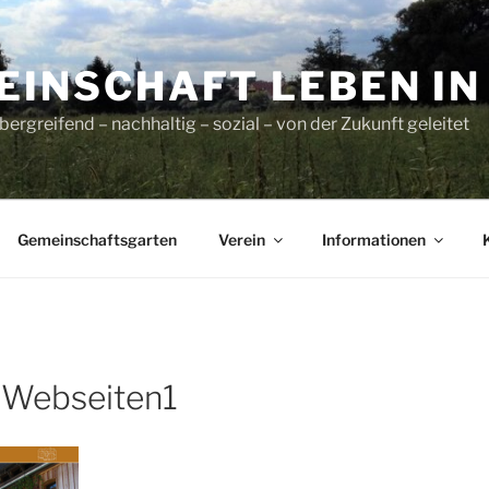
INSCHAFT LEBEN IN L
ergreifend – nachhaltig – sozial – von der Zukunft geleitet
Gemeinschaftsgarten
Verein
Informationen
r Webseiten1