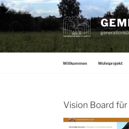
Zum
Inhalt
springen
GEME
generationsüb
Willkommen
Wohnprojekt
Vision Board fü