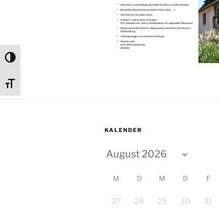
Umschalten auf hohe Kontraste
Schrift vergrößern
KALENDER
M
D
M
D
F
27
28
29
30
31