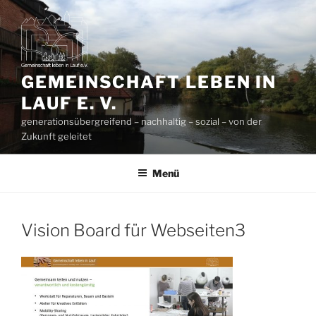
Zum
Inhalt
springen
GEMEINSCHAFT LEBEN IN
LAUF E. V.
generationsübergreifend – nachhaltig – sozial – von der
Zukunft geleitet
Menü
Vision Board für Webseiten3