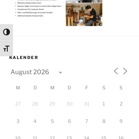
Umschalten auf hohe Kontraste
Schrift vergrößern
KALENDER
M
D
M
D
F
S
S
27
28
29
30
31
1
2
3
4
5
6
7
8
9
10
11
12
13
14
15
16