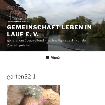
Zum
Inhalt
springen
GEMEINSCHAFT LEBEN IN
LAUF E. V.
generationsübergreifend – nachhaltig – sozial – von der
Zukunft geleitet
Menü
garten32-1