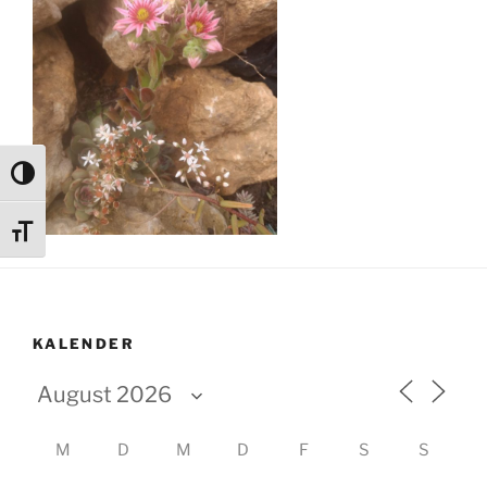
Umschalten auf hohe Kontraste
Schrift vergrößern
KALENDER
M
D
M
D
F
S
S