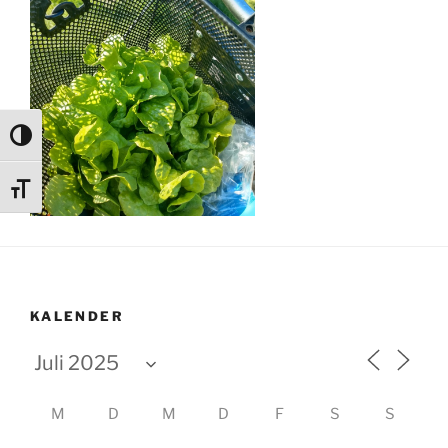
Umschalten auf hohe Kontraste
Schrift vergrößern
KALENDER
M
D
M
D
F
S
S