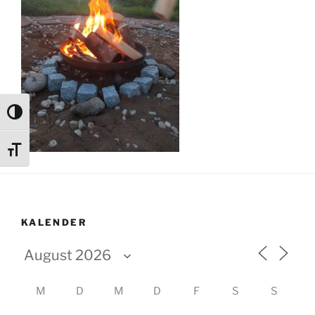
Umschalten auf hohe Kontraste
Schrift vergrößern
KALENDER
M
D
M
D
F
S
S