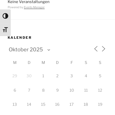
Keine Veranstaltungen
Powered by
Events Manager
Umschalten auf hohe Kontraste
Schrift vergrößern
KALENDER
M
D
M
D
F
S
S
29
30
1
2
3
4
5
6
7
8
9
10
11
12
13
14
15
16
17
18
19