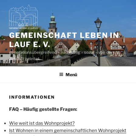
Zum
Inhalt
springen
GEMEINSCHAFT LEBEN IN
LAUF E. V.
generationsübergreifend – nachhaltig – sozial – von der
Zukunft geleitet
Menü
INFORMATIONEN
FAQ – Häufig gestellte Fragen:
Wie weit ist das Wohnprojekt?
Ist Wohnen in einem gemeinschaftlichen Wohnprojekt