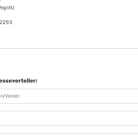
a
Pegnitz
02293
sseverteiler: