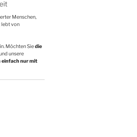
eit
ierter Menschen,
 lebt von
in. Möchten Sie
die
 und unsere
h einfach nur mit