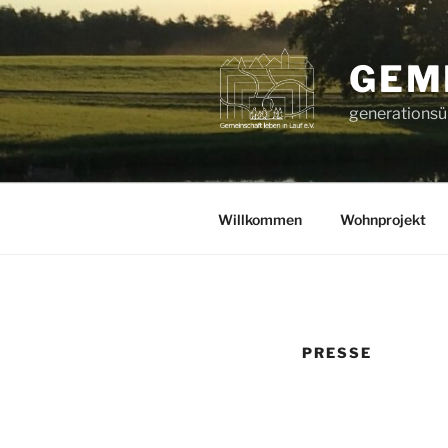
Zum
Inhalt
springen
GEME
generationsüb
Willkommen
Wohnprojekt
PRESSE