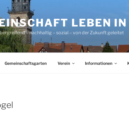
INSCHAFT LEBEN IN L
ergreifend – nachhaltig – sozial – von der Zukunft geleitet
Gemeinschaftsgarten
Verein
Informationen
ogel