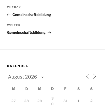
Beitragsnavigation
Vorheriger
ZURÜCK
Beitrag
Gemeinschaftsbildung
Nächster
WEITER
Beitrag
Gemeinschaftsbildung
KALENDER
M
D
M
D
F
S
S
3
27
28
29
31
1
2
0