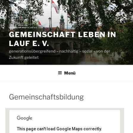
Zum
Inhalt
springen
GEMEINSCHAFT LEBEN IN
LAUF E. V.
generationsübergreifend – nachhaltig – sozial – von der
Zukunft geleitet
Menü
Gemeinschaftsbildung
This page can't load Google Maps correctly.