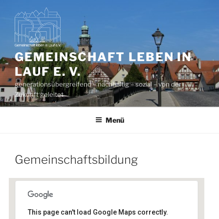
Zum
Inhalt
springen
GEMEINSCHAFT LEBEN IN
LAUF E. V.
generationsübergreifend – nachhaltig – sozial – von der
Zukunft geleitet
Menü
Gemeinschaftsbildung
This page can't load Google Maps correctly.