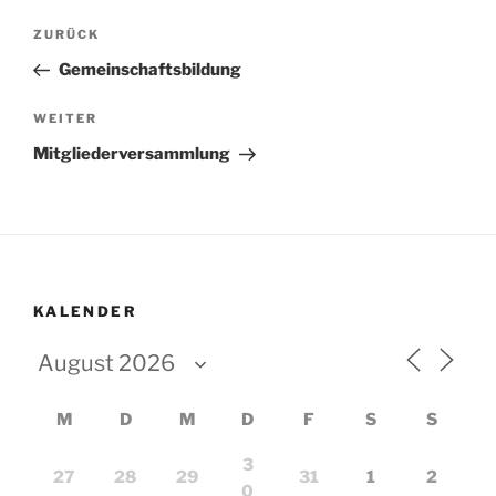
Beitragsnavigation
Vorheriger
ZURÜCK
Beitrag
Gemeinschaftsbildung
Nächster
WEITER
Beitrag
Mitgliederversammlung
KALENDER
M
D
M
D
F
S
S
3
27
28
29
31
1
2
0