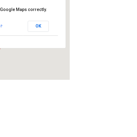
 Google Maps correctly.
.V.
OK
e?
uf an der Pegnitz