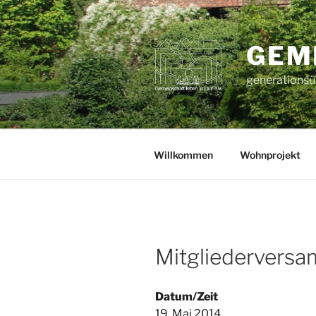
Zum
Inhalt
springen
GEME
generationsüb
Willkommen
Wohnprojekt
Mitgliedervers
Datum/Zeit
19. Mai 2014