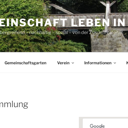
INSCHAFT LEBEN IN L
ergreifend – nachhaltig – sozial – von der Zukunft geleitet
Gemeinschaftsgarten
Verein
Informationen
ammlung