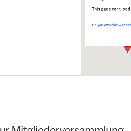
This page can't load
Bürgertreff Lauf e
Do you own this websit
Hellergasse 2 - La
Veranstaltungen
r Mitgliederversammlung