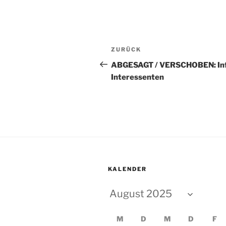
Beitragsnavigation
Vorheriger
ZURÜCK
Beitrag
ABGESAGT / VERSCHOBEN: Info
Interessenten
KALENDER
M
D
M
D
F