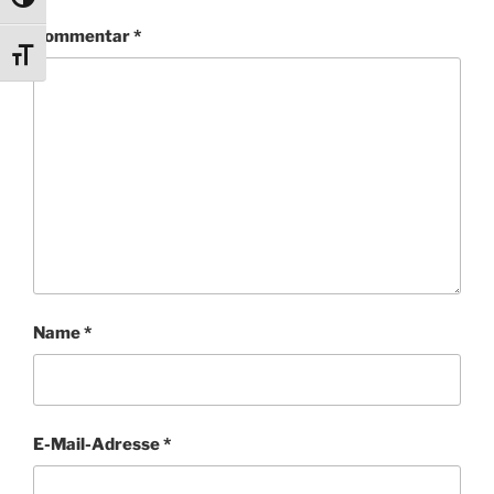
Umschalten auf hohe Kontraste
Kommentar
*
Schrift vergrößern
Name
*
E-Mail-Adresse
*