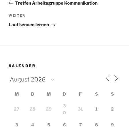
Beitrag
Treffen Arbeitsgruppe Kommunikation
Nächster
WEITER
Beitrag
Lauf kennen lernen
KALENDER
M
D
M
D
F
S
S
3
27
28
29
31
1
2
0
3
4
5
6
7
8
9