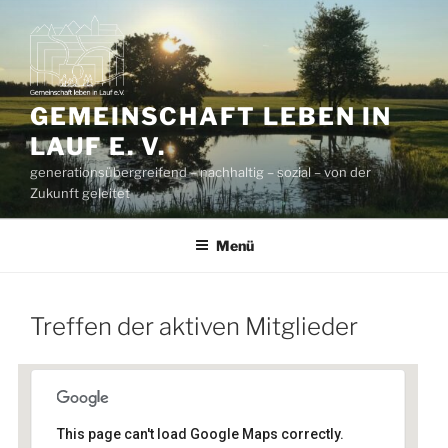
Zum
Inhalt
springen
GEMEINSCHAFT LEBEN IN
LAUF E. V.
generationsübergreifend – nachhaltig – sozial – von der
Zukunft geleitet
Menü
Treffen der aktiven Mitglieder
This page can't load Google Maps correctly.