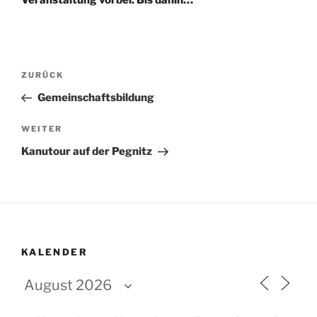
Veranstaltung vorbei. Bis dahin…
Beitragsnavigation
Vorheriger
ZURÜCK
Beitrag
Gemeinschaftsbildung
Nächster
WEITER
Beitrag
Kanutour auf der Pegnitz
KALENDER