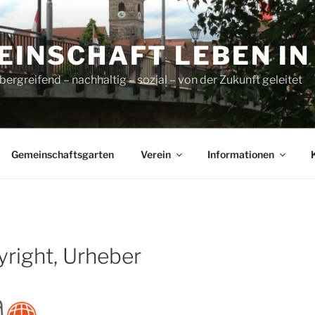
INSCHAFT LEBEN IN L
ergreifend – nachhaltig – sozial – von der Zukunft geleitet
Gemeinschaftsgarten
Verein
Informationen
right, Urheber