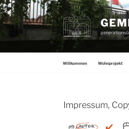
Zum
Inhalt
springen
GEME
generationsüb
Willkommen
Wohnprojekt
Impressum, Copy