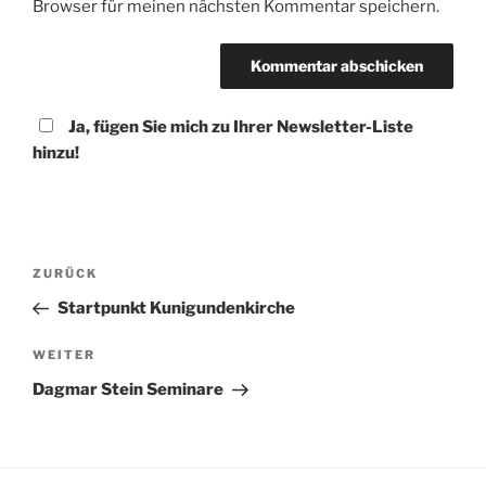
Browser für meinen nächsten Kommentar speichern.
Ja, fügen Sie mich zu Ihrer Newsletter-Liste
hinzu!
Beitragsnavigation
Vorheriger
ZURÜCK
Beitrag
Startpunkt Kunigundenkirche
Nächster
WEITER
Beitrag
Dagmar Stein Seminare