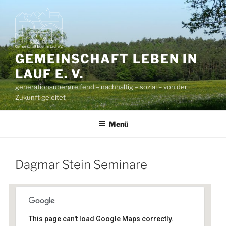
Zum
Inhalt
springen
GEMEINSCHAFT LEBEN IN
LAUF E. V.
generationsübergreifend – nachhaltig – sozial – von der
Zukunft geleitet
Menü
Dagmar Stein Seminare
This page can't load Google Maps correctly.