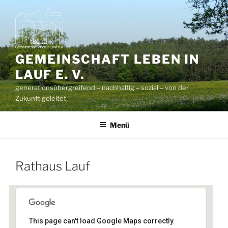
Zum
Inhalt
springen
GEMEINSCHAFT LEBEN IN
LAUF E. V.
generationsübergreifend – nachhaltig – sozial – von der
Zukunft geleitet
Menü
Rathaus Lauf
This page can't load Google Maps correctly.