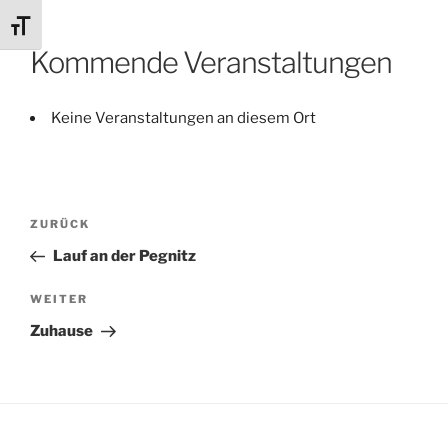
Schrift vergrößern
Kommende Veranstaltungen
Keine Veranstaltungen an diesem Ort
Beitragsnavigation
Vorheriger
ZURÜCK
Beitrag
Lauf an der Pegnitz
Nächster
WEITER
Beitrag
Zuhause