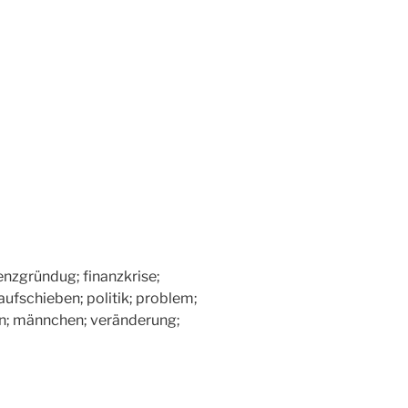
tenzgründug; finanzkrise;
aufschieben; politik; problem;
 tun; männchen; veränderung;