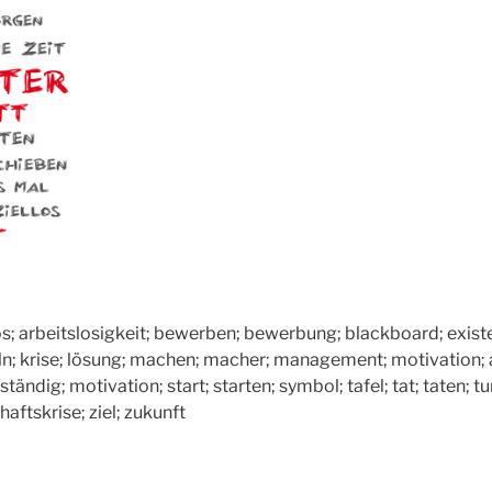
tslos; arbeitslosigkeit; bewerben; bewerbung; blackboard; exis
deln; krise; lösung; machen; macher; management; motivation; 
ständig; motivation; start; starten; symbol; tafel; tat; taten;
haftskrise; ziel; zukunft